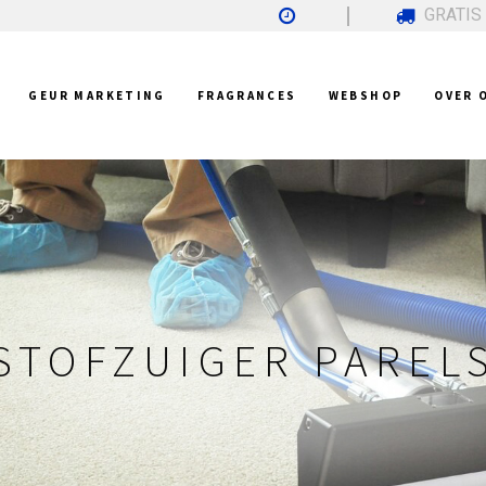
GRATIS
GEUR MARKETING
FRAGRANCES
WEBSHOP
OVER 
ERSTUIVER
WAAROM GEUR?
DESINFECTIEZUIL
& GEURVERWIJDERAARS
 AL GEBRUIK VAN DE HEERLIJKE GEUREN
TOUCHLESS DISPENSER WITH FLOOR
ERSPRAY
CREËER GEUREN MET ONS
RELS
S
REN
STOFZUIGER PAREL