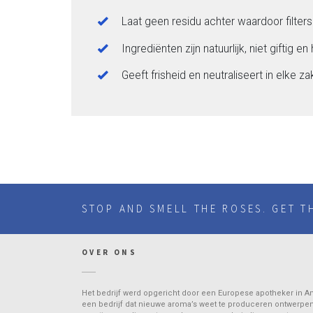
Laat geen residu achter waardoor filter
Ingrediënten zijn natuurlijk, niet giftig e
Geeft frisheid en neutraliseert in elke z
STOP AND SMELL THE ROSES. GET T
OVER ONS
Het bedrijf werd opgericht door een Europese apotheker in Am
een bedrijf dat nieuwe aroma’s weet te produceren ontwerpen