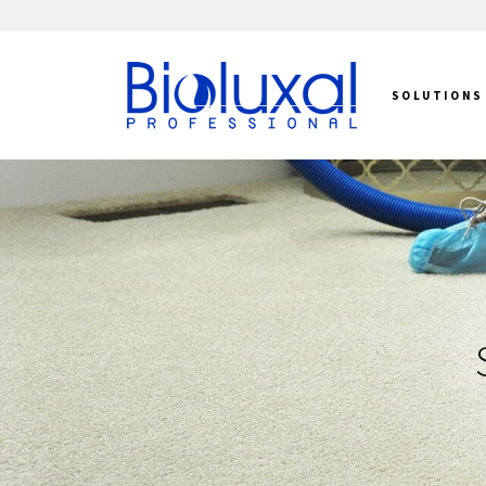
SOLUTIONS
ESSENTIELE OLIËN V
NATUURLIJKE LUCHTVERFRISSERS 
WIE MAKEN ER
LUXURY LINE – KAM
STOFZUIGER PA
GEURSTOKJE
SIGNATURE GEU