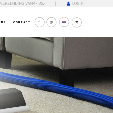
 VERZENDING VANAF 85,-
LOGIN
ONS
CONTACT
 STAND
S