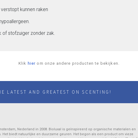
s verstopt kunnen raken
n hypoallergeen.
ak of stofzuiger zonder zak.
Klik
hier
om onze andere producten te bekijken.
HE LATEST AND GREATEST ON SCENTING!
sterdam, Nederland in 2008. Bioluxal is geïnspireerd op organische materialen en
. Het biedt natuurlijke en duurzame geuren. Het begon als een product om vieze